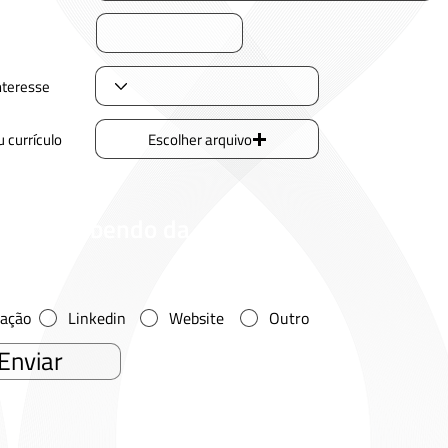
nteresse
Escolher arquivo
eu
currículo
ficou sabendo da
?
cação
Linkedin
Website
Outro
Enviar