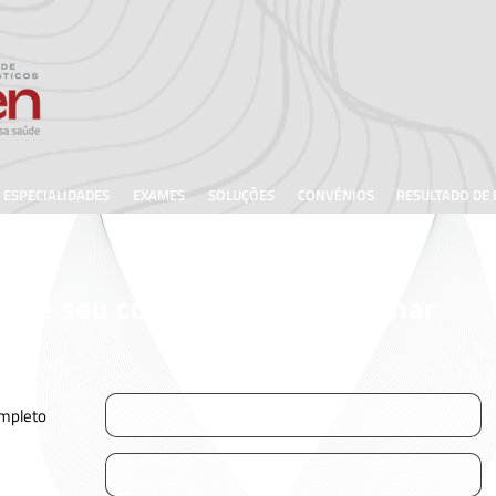
ESPECIALIDADES
EXAMES
SOLUÇÕES
CONVÊNIOS
RESULTADO DE
stre seu currículo para trabalhar
sco
mpleto