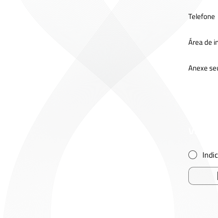
Telefone
Área de i
Anexe s
Como 
vaga
Indi