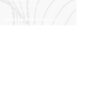
Sex:ta 6h30 às 17h00
Sábado: 6h30 às 11h00
Domingo: Fechado
CENTRO DIAGNÓSTICO - VILA GILDA
Rua Av. Higienópolis, 415 - Vila Gilda
Santo André – SP
CEP: 09190-360
Horário de funcionamento:
Seg a Sex: 06h30 às 22h00
Sábado: 06h30 às 22h00
Domingo: Fechado
CENTRO DIAGNÓSTICO ANA ROSA - MAUÁ
Av. Dom José Gaspar , 544 – B. Matriz
Mauá
– SP
CEP:
09370-670
Horário de funcionamento:
Seg a Sex: 7h00 às 17h00
Sábado: 7h00 às 11h00