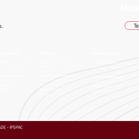
MAR
Te
o.
 OCUPACIONAL
HOSPITAL DIA
UNIDADE VILA GILDA
 Bandeiras, 72 – B. Jardim
Rua das Hortências, 538 – Vl. Helena
Rua Av. Higienópolis, 415 Vila Gilda
André – SP CEP: 09090-780
Santo André – SP CEP: 09175-500
Santo André – SP CEP: 09190-360
 de funcionamento:
Horário de funcionamento:
Horário de funcionamento:
ex: 7h00 às 12h00
Seg a Quinta: 6h30 às 18h00
Seg a sexta: 6h30 às 22h00
 Fechado
Sex:ta 6h30 às 17h00
Sábado: 6h30 às 22h00
: Fechado
Sábado: 6h30 às 11h00
Domingo: Fechado
Domingo: Fechado
DE - IPSPAC