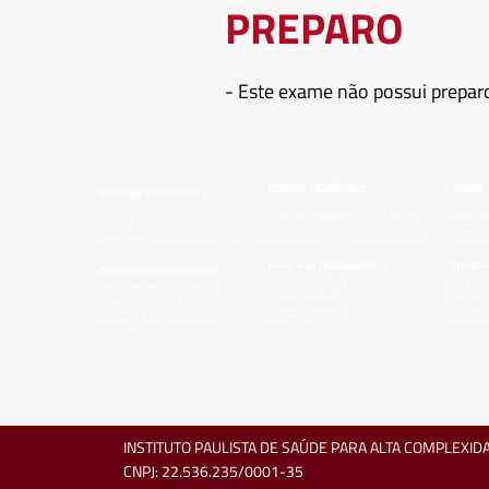
PREPARO
- Este exame não possui prepar
CENTRO PEDIÁTRICO
SAÚDE
UNIDADE BANDEIRAS I
Rua das Bandeiras, 72 – B. Jardim
Rua das
Rua das Bandeiras, 175 – B. Jardim
Santo André – SP CEP: 09090-780
Santo 
Santo André – SP CEP: 09090-780
Horário de funcionamento:
Horário
Horário de funcionamento:
Seg a Sex: 07h - 17h00
Seg a S
Seg a Sex: 6h00 às 19h30
Sábado: Fechado
Sábado:
Sábado: 6h00 às 17h00
Domingo: Fechado
Domingo
Domingo: 6h30 às 13h00
INSTITUTO PAULISTA DE SAÚDE PARA ALTA COMPLEXIDA
CNPJ: 22.536.235/0001-35