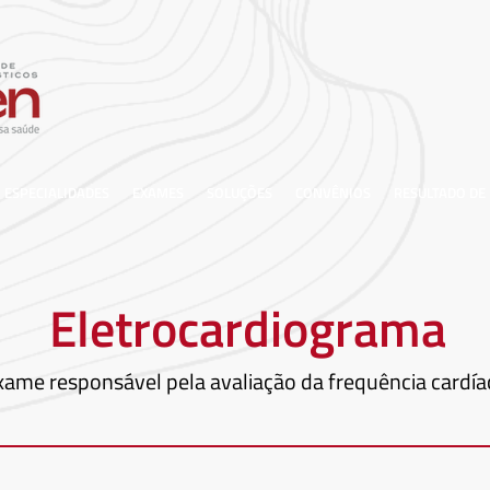
ESPECIALIDADES
EXAMES
SOLUÇÕES
CONVÊNIOS
RESULTADO DE
Eletrocardiograma
xame responsável pela avaliação da frequência cardía