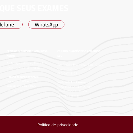
QUE SEUS EXAMES
lefone
WhatsApp
CENTRO DIAGÓSTICO ANA ROSA
CENTRO DIAGNÓSTICO ANA ROSA
MAUÁ
SBC
Av. Dom José Gaspar , 544 – B. Matriz
Rua Américo Brasiliense, 628 - Centro,
Mauá – SP CEP: 09370-670
São Bernardo do Campo- SP
CEP: 09715-021
Horário de funcionamento:
Seg a Sex: 7h00 às 17h00
Horário de funcionamento:
Sábado: 7h00 às 11h00
Seg a sexta: 6h30 às 20h00
Domingo: Fechado
Sábado: 6h30 às 12h00
Domingo: Fechado
Politica de privacidade