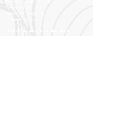
Seg a Quinta: 6h30 às 18h00
Sex:ta 6h30 às 17h00
Sábado: 6h30 às 11h00
Domingo: Fechado
CENTRO DIAGNÓSTICO - VILA GILDA
Rua Av. Higienópolis, 415 - Vila Gilda
Santo André – SP
CEP: 09190-360
Horário de funcionamento:
Seg a Sex: 06h30 às 22h00
Sábado: 06h30 às 22h00
Domingo: Fechado
CENTRO DIAGNÓSTICO ANA ROSA - MAUÁ
Av. Dom José Gaspar , 544 – B. Matriz
Mauá
– SP
CEP:
09370-670
Horário de funcionamento: