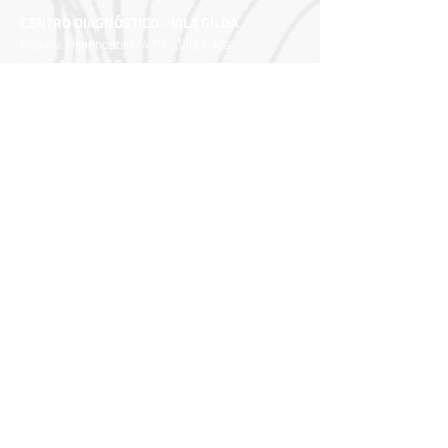
CENTRO DIAGNÓSTICO - VILA GILDA
Rua Av. Higienópolis, 415 - Vila Gilda
Santo André – SP
CEP: 09190-360
Horário de funcionamento:
Seg a Sex: 06h30 às 22h00
Sábado: 06h30 às 22h00
Domingo: Fechado
CENTRO DIAGNÓSTICO ANA ROSA - MAUÁ
Av. Dom José Gaspar , 544 – B. Matriz
Mauá
– SP
CEP:
09370-670
Horário de funcionamento:
Seg a Sex: 7h00 às 17h00
Sábado: 7h00 às 11h00
Domingo: Fechado
CENTRO DIAGNÓSTICO ANA ROSA - SBC