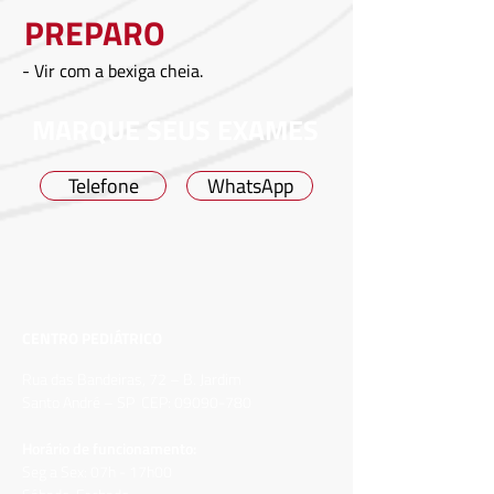
PREPARO
- Vir com a bexiga cheia.
MARQUE SEUS EXAMES
Telefone
WhatsApp
CENTRO PEDIÁTRICO
Rua das Bandeiras, 72 – B. Jardim
Santo André – SP CEP:
09090-780
Horário de funcionamento:
Seg a Sex: 07h - 17h00