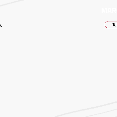
MAR
Te
o.