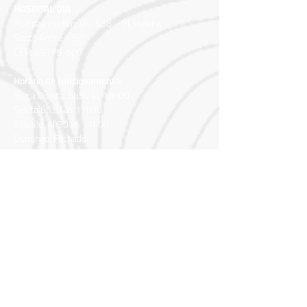
HOSPITAL DIA
Rua das Hortências, 538 – Vl. Helena
Santo André – SP
CEP:
09175-500
Horário de funcionamento:
Seg a Quinta: 6h30 às 18h00
Sex:ta 6h30 às 17h00
Sábado: 6h30 às 11h00
Domingo: Fechado
CENTRO DIAGNÓSTICO - VILA GILDA
Rua Av. Higienópolis, 415 - Vila Gilda
Santo André – SP
CEP: 09190-360
Horário de funcionamento:
Seg a Sex: 06h30 às 22h00
Sábado: 06h30 às 22h00
Domingo: Fechado