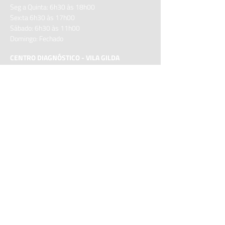
Seg a Quinta: 6h30 às 18h00
Sex:ta 6h30 às 17h00
Sábado: 6h30 às 11h00
Domingo: Fechado
CENTRO DIAGNÓSTICO - VILA GILDA
Rua Av. Higienópolis, 415 - Vila Gilda
Santo André – SP
CEP: 09190-360
Horário de funcionamento:
Seg a Sex: 06h30 às 22h00
Sábado: 06h30 às 22h00
Domingo: Fechado
CENTRO DIAGNÓSTICO ANA ROSA - MAUÁ
Av. Dom José Gaspar , 544 – B. Matriz
Mauá
– SP
CEP:
09370-670
Horário de funcionamento: